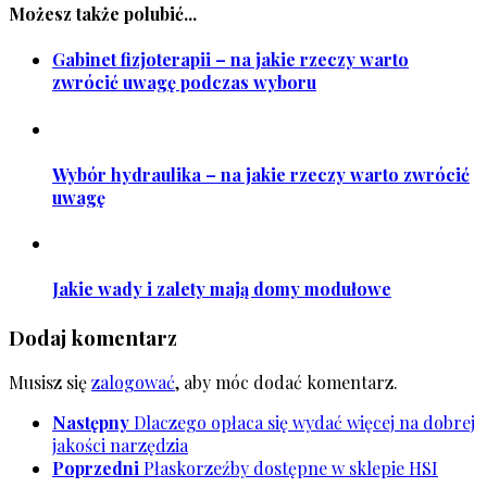
Możesz także polubić...
Gabinet fizjoterapii – na jakie rzeczy warto
zwrócić uwagę podczas wyboru
Wybór hydraulika – na jakie rzeczy warto zwrócić
uwagę
Jakie wady i zalety mają domy modułowe
Dodaj komentarz
Musisz się
zalogować
, aby móc dodać komentarz.
Następny
Dlaczego opłaca się wydać więcej na dobrej
jakości narzędzia
Poprzedni
Płaskorzeźby dostępne w sklepie HSI