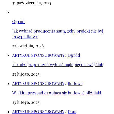
31 października, 2025
Ogród
Jak wybrać producenta saun, żeby projekt nie był
przypadkowy
22 kwietnia, 2026
ARTYKUŁ SPONSOROWANY
/
Ogród
ki rodzaj zaproszeń wybrać najlepiej na swój ślub
23 lutego, 2023
ARTYKUŁ SPONSOROWANY
/
Budowa
W jakim przypadku opłaca się budować bliźniaki
23 lutego, 2023
ARTYKUŁ SPONSOROWANY
/
Dom