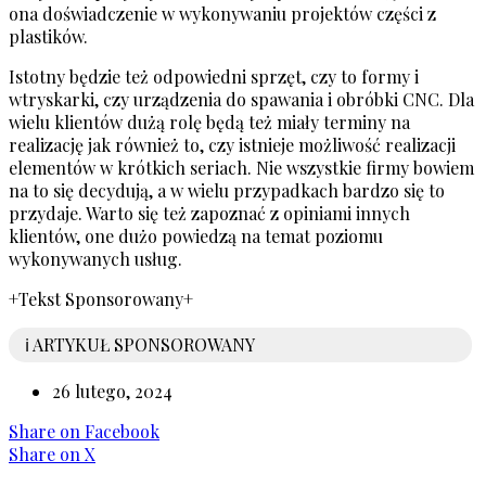
ona doświadczenie w wykonywaniu projektów części z
plastików.
Istotny będzie też odpowiedni sprzęt, czy to formy i
wtryskarki, czy urządzenia do spawania i obróbki CNC. Dla
wielu klientów dużą rolę będą też miały terminy na
realizację jak również to, czy istnieje możliwość realizacji
elementów w krótkich seriach. Nie wszystkie firmy bowiem
na to się decydują, a w wielu przypadkach bardzo się to
przydaje. Warto się też zapoznać z opiniami innych
klientów, one dużo powiedzą na temat poziomu
wykonywanych usług.
+Tekst Sponsorowany+
ℹ️ ARTYKUŁ SPONSOROWANY
26 lutego, 2024
Share
on Facebook
Share
on X