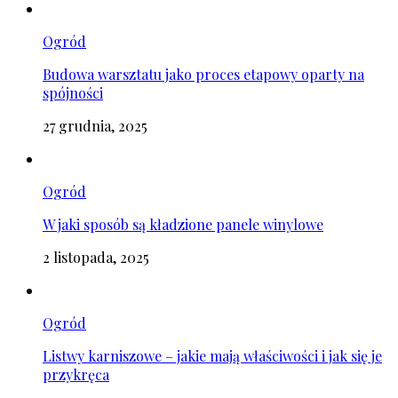
Ogród
Budowa warsztatu jako proces etapowy oparty na
spójności
27 grudnia, 2025
Ogród
W jaki sposób są kładzione panele winylowe
2 listopada, 2025
Ogród
Listwy karniszowe – jakie mają właściwości i jak się je
przykręca