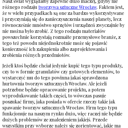
Nasz świat wyglądałby zapewne dużo inaczej, gdyby nie
różnego rodzaju
tworzywa sztuczne Wrocław
. Faktem jest,
że w wielu przypadkach są one za bardzo wykorzystywane
i przyczyniają się do zanieczyszczenia naszej planety, lecz
równocześnie mnóstwo sprzętów i urządzeń zwyczajnie by
nie można było zrobić. Z tego rodzaju materiałów
powszechnie korzystają rozmaite przemysłowe branże, z
tego też powodu niejednokrotnie może się pojawić
konieczność ich zakupienia albo zaprojektowania i
zrobienia różnych przedmiotów.
Jeżeli ktoś będzie chciał jedynie kupić tego typu produkty,
czy to w formie granulatów czy gotowych elementów, to
wystarczyć mu do tego powinna jakaś sprawdzona
hurtownia tworzyw sztucznych Wrocław. Ale jeżeli
potrzebne będzie opracowanie projektu, a potem
wyprodukowanie takich części, to wówczas pasuje
poszukać firmy, jaka posiada w ofercie rzeczy takie jak
spawanie tworzyw sztucznych Wrocław. Firm tego typu
funkcjonuje na naszym rynku dużo, więc raczej nie będzie
dużych problemów ze znalezieniem jakiejś. Przede
wszystkim przy wyborze należy się zorientować, jakie ma