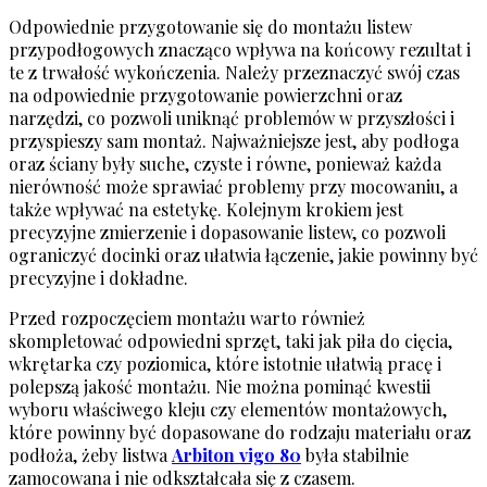
Odpowiednie przygotowanie się do montażu listew
przypodłogowych znacząco wpływa na końcowy rezultat i
te z trwałość wykończenia. Należy przeznaczyć swój czas
na odpowiednie przygotowanie powierzchni oraz
narzędzi, co pozwoli uniknąć problemów w przyszłości i
przyspieszy sam montaż. Najważniejsze jest, aby podłoga
oraz ściany były suche, czyste i równe, ponieważ każda
nierówność może sprawiać problemy przy mocowaniu, a
także wpływać na estetykę. Kolejnym krokiem jest
precyzyjne zmierzenie i dopasowanie listew, co pozwoli
ograniczyć docinki oraz ułatwia łączenie, jakie powinny być
precyzyjne i dokładne.
Przed rozpoczęciem montażu warto również
skompletować odpowiedni sprzęt, taki jak piła do cięcia,
wkrętarka czy poziomica, które istotnie ułatwią pracę i
polepszą jakość montażu. Nie można pominąć kwestii
wyboru właściwego kleju czy elementów montażowych,
które powinny być dopasowane do rodzaju materiału oraz
podłoża, żeby listwa
Arbiton vigo 80
była stabilnie
zamocowana i nie odkształcała się z czasem.