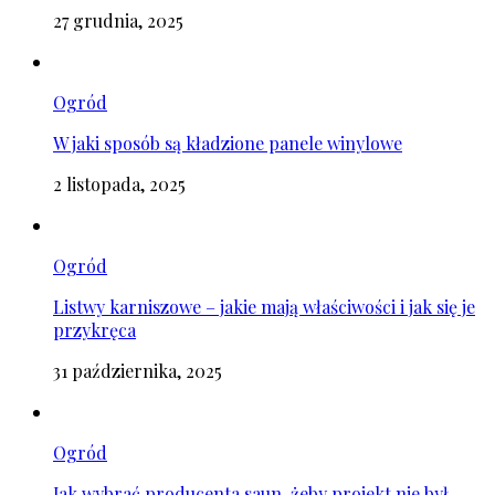
27 grudnia, 2025
Ogród
W jaki sposób są kładzione panele winylowe
2 listopada, 2025
Ogród
Listwy karniszowe – jakie mają właściwości i jak się je
przykręca
31 października, 2025
Ogród
Jak wybrać producenta saun, żeby projekt nie był