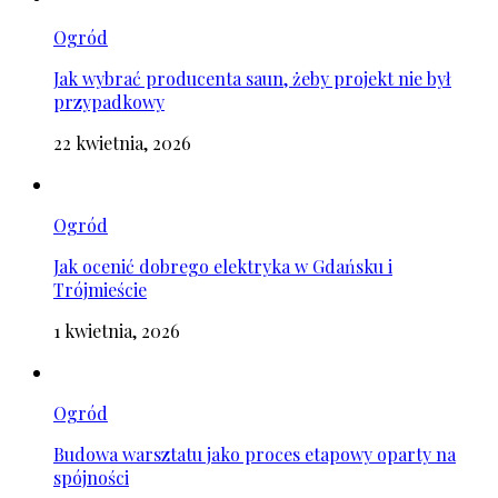
Ogród
Jak wybrać producenta saun, żeby projekt nie był
przypadkowy
22 kwietnia, 2026
Ogród
Jak ocenić dobrego elektryka w Gdańsku i
Trójmieście
1 kwietnia, 2026
Ogród
Budowa warsztatu jako proces etapowy oparty na
spójności