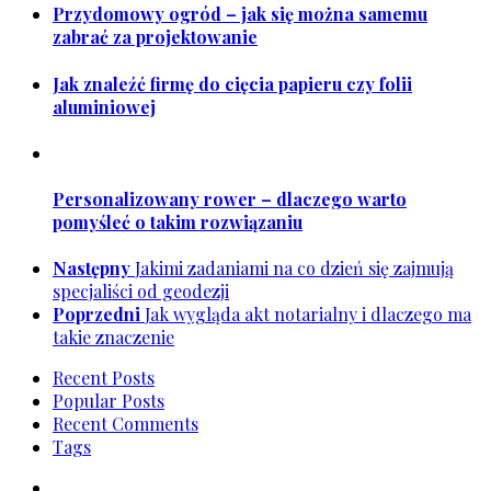
Przydomowy ogród – jak się można samemu
zabrać za projektowanie
Jak znaleźć firmę do cięcia papieru czy folii
aluminiowej
Personalizowany rower – dlaczego warto
pomyśleć o takim rozwiązaniu
Następny
Jakimi zadaniami na co dzień się zajmują
specjaliści od geodezji
Poprzedni
Jak wygląda akt notarialny i dlaczego ma
takie znaczenie
Recent Posts
Popular Posts
Recent Comments
Tags