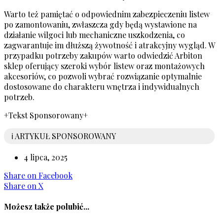
Warto też pamiętać o odpowiednim zabezpieczeniu listew
po zamontowaniu, zwłaszcza gdy będą wystawione na
działanie wilgoci lub mechaniczne uszkodzenia, co
zagwarantuje im dłuższą żywotność i atrakcyjny wygląd. W
przypadku potrzeby zakupów warto odwiedzić Arbiton
sklep oferujący szeroki wybór listew oraz montażowych
akcesoriów, co pozwoli wybrać rozwiązanie optymalnie
dostosowane do charakteru wnętrza i indywidualnych
potrzeb.
+Tekst Sponsorowany+
ℹ️ ARTYKUŁ SPONSOROWANY
4 lipca, 2025
Share
on Facebook
Share
on X
Możesz także polubić...